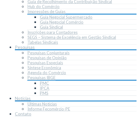
Guia de Recolhimento da Contribuição Sindical
Hub do Comércio
Impressões de Guias
Guia Negocial Supermercado
Guia Negocial Comércio
Guia Sindical
Inscrições para Contadores
SEGS – Sistema de Excelência em Gestão Sindical
Tabelas Sindicais
Pesquisas
Pesquisas Conjunturais
Pesquisas de Opinião
Pesquisas Especiais
Síntese Econômica
Agenda do Comércio
Pesquisas IBGE
PMC
IPCA
PMS
Notícias
Últimas Notícias
Informe Fecomércio-PE
Contato