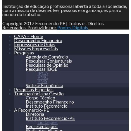
Instituição de educação profissional aberta a toda a sociedade,
com a missão de desenvolver pessoas e organizações para o
mundo do trabalho.
Copyright 2017 Fecomércio PE | Todos os Direitos
Reservados. Produzido por
Pontes Digitais
.
CAPA – Home
Desempenho Financeiro
Impressões de Guias
Missões Empresariais
Pesquisas
Agenda do Comércio
Pesquisas Conjunturais
Pesquisas de Opinião
Pesquisas IBGE
IPCA
PMC
PMS
Síntese Econômica
Pesquisas Especiais
Transparência na Gestão
Corpo Técnico
Desempenho Financeiro
Instituto Fecomércio
A Fecomércio-PE
Diretoria
Instituto Fecomércio-PE
Licitações
Representações
Sindicatos Filiados