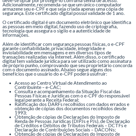
deve-se optar por protegê-lo com uma senha de acesso.
Adicionalmente, recomenda-se que um único computador
armazene seu e-CPF e que seja criada apenas uma cópia de
segurança. Este certificado digital possui validade de 1 ano.
O certificado digital é um documento eletrônico que identifica
as pessoas em meio digital, fazendo uso de criptografia,
tecnologia que assegura o sigilo e a autenticidade de
informações.
Além de identificar com segurança pessoas físicas, o e-CPF
garante confiabilidade, privacidade, integridade e
inviolabilidade em mensagens e em diversos tipos de
transações realizadas via Internet. Além disso, o certificado
digital tem validade jurídica para ser utilizado como assinatura
de próprio punho, comprovando que seu proprietário concorda
com o documento assinado. Abaixo segue alguns dos
benefícios que o usuário do e-CPF poderá usufruir:
Acesso ao Centro Virtual de Atendimento ao
Contribuinte – e-CAC;
Consulta e acompanhamento da Situação Fiscal das
Pessoas Físicas e Jurídicas com o e-CPF do responsável
legal perante a Receita Federal;
Ratificação dos DARFs recolhidos com dados errados e
obtenção de cópias dos documentos recolhidos desde
1993;
Obtenção de cópias de Declarações do Imposto de
Renda de Pessoas Jurídicas (DIPJs e PJs), de Declaração
de Créditos e Débitos de Tributos Federais – DCTFs e
Declaração de Contribuições Sociais – DACONs;
Obtenção de cópias de Declarações do Imposto de