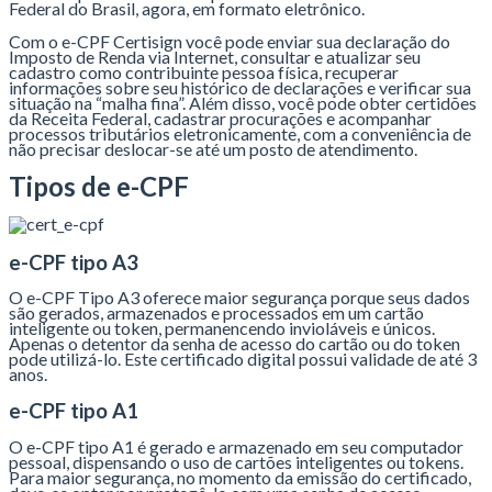
Federal do Brasil, agora, em formato eletrônico.
Com o e-CPF Certisign você pode enviar sua declaração do
Imposto de Renda via Internet, consultar e atualizar seu
cadastro como contribuinte pessoa física, recuperar
informações sobre seu histórico de declarações e verificar sua
situação na “malha fina”. Além disso, você pode obter certidões
da Receita Federal, cadastrar procurações e acompanhar
processos tributários eletronicamente, com a conveniência de
não precisar deslocar-se até um posto de atendimento.
Tipos de e-CPF
e-CPF tipo A3
O e-CPF Tipo A3 oferece maior segurança porque seus dados
são gerados, armazenados e processados em um cartão
inteligente ou token, permanencendo invioláveis e únicos.
Apenas o detentor da senha de acesso do cartão ou do token
pode utilizá-lo. Este certificado digital possui validade de até 3
anos.
e-CPF tipo A1
O e-CPF tipo A1 é gerado e armazenado em seu computador
pessoal, dispensando o uso de cartões inteligentes ou tokens.
Para maior segurança, no momento da emissão do certificado,