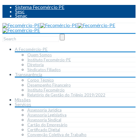
Sistema Fecomércio PE
Sesc
Senac
A Fecomércio-PE
Quem Somos
Instituto Fecomércio-PE
Diretoria
Sindicatos Filiados
Transparência
Corpo Técnico
Desempenho Financeiro
Instituto Fecomércio
Relatório de Gestão do Triênio 2019/2022
Missões
Serviços
Assessoria Jurídica
Assessoria Legislativa
Assessoria Sindical
Cartão do Empresário
Certificado Digital
Convenção Coletiva de Trabalho