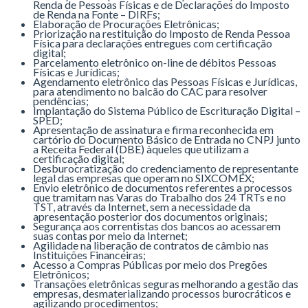
Renda de Pessoas Físicas e de Declarações do Imposto
de Renda na Fonte – DIRFs;
Elaboração de Procurações Eletrônicas;
Priorização na restituição do Imposto de Renda Pessoa
Física para declarações entregues com certificação
digital;
Parcelamento eletrônico on-line de débitos Pessoas
Físicas e Jurídicas;
Agendamento eletrônico das Pessoas Físicas e Jurídicas,
para atendimento no balcão do CAC para resolver
pendências;
Implantação do Sistema Público de Escrituração Digital –
SPED;
Apresentação de assinatura e firma reconhecida em
cartório do Documento Básico de Entrada no CNPJ junto
a Receita Federal (DBE) àqueles que utilizam a
certificação digital;
Desburocratização do credenciamento de representante
legal das empresas que operam no SIXCOMEX;
Envio eletrônico de documentos referentes a processos
que tramitam nas Varas do Trabalho dos 24 TRTs e no
TST, através da Internet, sem a necessidade da
apresentação posterior dos documentos originais;
Segurança aos correntistas dos bancos ao acessarem
suas contas por meio da Internet;
Agilidade na liberação de contratos de câmbio nas
Instituições Financeiras;
Acesso a Compras Públicas por meio dos Pregões
Eletrônicos;
Transações eletrônicas seguras melhorando a gestão das
empresas, desmaterializando processos burocráticos e
agilizando procedimentos;