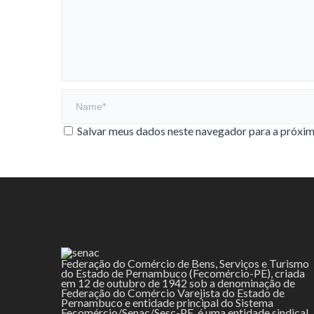
Salvar meus dados neste navegador para a próxim
Federação do Comércio de Bens, Serviços e Turismo
do Estado de Pernambuco (Fecomércio-PE), criada
em 12 de outubro de 1942 sob a denominação de
Federação do Comércio Varejista do Estado de
Pernambuco e entidade principal do Sistema
Fecomércio/Senac/Sesc-PE, é uma entidade sindical