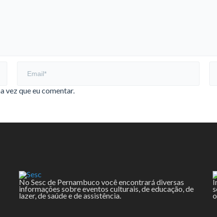
a vez que eu comentar.
No Sesc de Pernambuco você encontrará diversas
I
informações sobre eventos culturais, de educação, de
s
lazer, de saúde e de assistência.
o